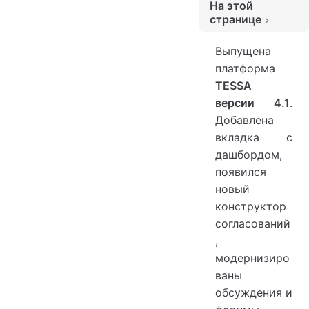
На этой
ю
странице
Виджет “Дни рождения”
Выпущена
Виджет “Справочник сотрудников”
платформа
TESSA
Виджет “Заметки”
версии 4.1
.
Виджет “Общие заметки”
Добавлена
Виджет “Тег”
вкладка с
Виджет “Навигатор”
дашбордом,
появился
Виджеты создания карточки
новый
Виджеты представлений
конструктор
Виджет “Мои задания”
согласований
,
модернизиро
ваны
обсуждения и