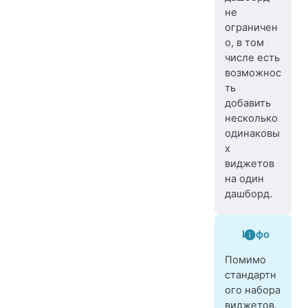
не
ограничен
о, в том
числе есть
возможнос
ть
добавить
несколько
одинаковы
х
виджетов
на один
дашборд.
Инфо
Помимо
стандартн
ого набора
виджетов,