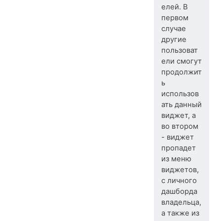
елей. В
первом
случае
другие
пользоват
ели смогут
продолжит
ь
использов
ать данный
виджет, а
во втором
- виджет
пропадет
из меню
виджетов,
с личного
дашборда
владельца,
а также из