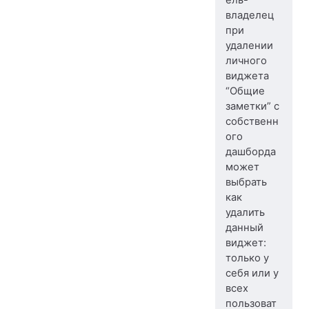
ель-
владелец
при
удалении
личного
виджета
“Общие
заметки” с
собственн
ого
дашборда
может
выбрать
как
удалить
данный
виджет:
только у
себя или у
всех
пользоват