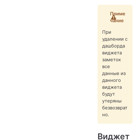
Приме
чание
При
удалении с
дашборда
виджета
заметок
все
данные из
данного
виджета
будут
утеряны
безвозврат
но.
Виджет