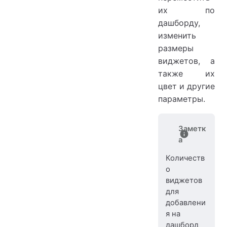
их по
дашборду,
изменить
размеры
виджетов, а
также их
цвет и другие
параметры.
Заметк
а
Количеств
о
виджетов
для
добавлени
я на
дашборд